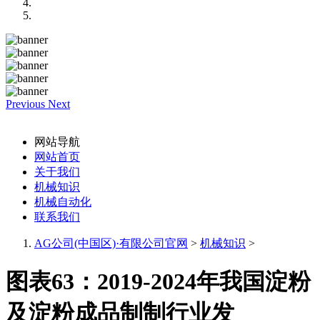
Previous
Next
网站导航
网站首页
关于我们
机械知识
机械自动化
联系我们
AG公司(中国区)·有限公司官网
>
机械知识
>
图表63：2019-2024年我国淀粉
及淀粉成品制制行业发