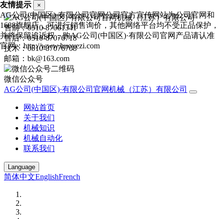
友情提示
×
AG公司(中国区)·有限公司官网公司官方宣传网站为公司官网和
1688旗舰店，可进行销售询价，其他网络平台均不受正品保护，
售前：0510-87061341
并将保留追诉权，购AG公司(中国区)·有限公司官网产品请认准
售后：0510-87076718
官网：http://www.huoyezi.com
技术：0510-87076708
邮箱：bk@163.com
微信公众号
AG公司(中国区)·有限公司官网机械（江苏）有限公司
网站首页
关于我们
机械知识
机械自动化
联系我们
Language
简体中文
English
French