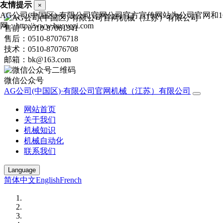
友情提示
×
AG公司(中国区)·有限公司官网公司官方宣传网站为公司官网和
网：http://www.huoyezi.com
售前：0510-87061341
售后：0510-87076718
技术：0510-87076708
邮箱：bk@163.com
微信公众号
AG公司(中国区)·有限公司官网机械（江苏）有限公司
网站首页
关于我们
机械知识
机械自动化
联系我们
Language
简体中文
English
French