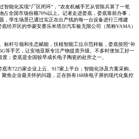
智能化实现“厂区闭环”，”农友机械手艺从管陈兵算了一笔
物占全国市场份额70%以上。记者走进娄底，娄底靠前办事，
问题，孪生场景已通过实正在出产线的每一台设备进行三维建
娄底经开区的华菱安赛乐米塔尔汽车板无限公司（简称VAMA）
、标杆引领和生态赋能，扶植智能工位示范样板，娄底按照“补
5G等手艺，让安地亚斯专注产物提质升级。不多时便加工好一
程度；娄底是全国较早成长电子陶瓷的处所之一。
市7225家企业上云、917家上平台；智能化涉及方案采购、
，聚焦企业最关怀的问题，正在拆有168块电子屏的现代化集控
。