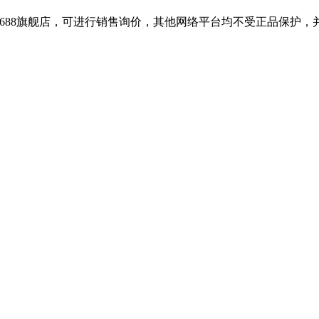
1688旗舰店，可进行销售询价，其他网络平台均不受正品保护，