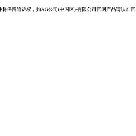
并将保留追诉权，购AG公司(中国区)·有限公司官网产品请认准官