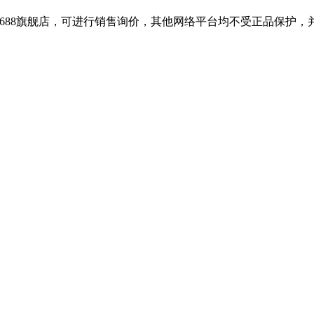
1688旗舰店，可进行销售询价，其他网络平台均不受正品保护，