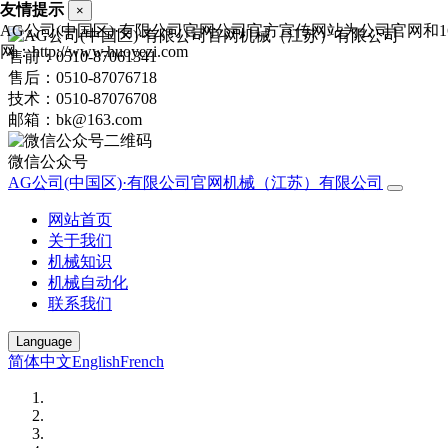
友情提示
×
AG公司(中国区)·有限公司官网公司官方宣传网站为公司官网和
网：http://www.huoyezi.com
售前：0510-87061341
售后：0510-87076718
技术：0510-87076708
邮箱：bk@163.com
微信公众号
AG公司(中国区)·有限公司官网机械（江苏）有限公司
网站首页
关于我们
机械知识
机械自动化
联系我们
Language
简体中文
English
French