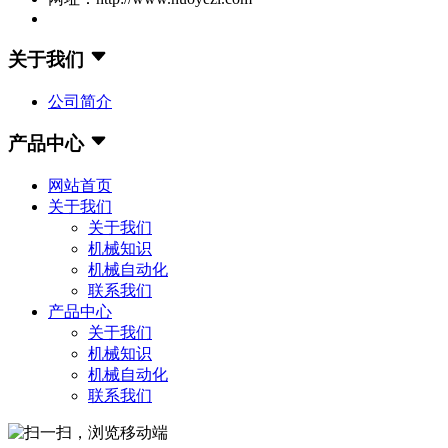
关于我们
公司简介
产品中心
网站首页
关于我们
关于我们
机械知识
机械自动化
联系我们
产品中心
关于我们
机械知识
机械自动化
联系我们