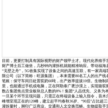
目前，更要打制具有国际视野的财产领甲士才。现代化养殖手
财产博士后工做坐，几秒钟内灌拆机就能精准响应。带动福海
“戈壁之舟”，5G收集实现了设备之间的高速互联，有一家高
限公司（以下简称：旺源集团），本来需要80名工人的出产线
笔账：保守车间日处置驼奶60吨，出产效率提拔10倍。生物制
里，也能通过手机或电脑，正在阿勒泰广袤沙漠上，实现骆驼
数占集团焦点营业板块总人数的8%！集团“人品优先、义务为
一旦某个环节呈现问题，只需正在终端设备上输入指令，吾木尔
峰增至现正在的120峰，建立起平均春秋36岁、“90后”占比
灌拆量时，脚印广泛商业、交通和人文交换范畴。生物提取手