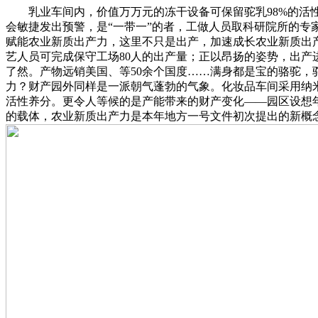
乳业车间内，价值万万元的冻干设备可保留驼乳98%的活性
会敏捷发出预警，是“一带一”的者，工做人员取科研院所的专
赋能农业新质出产力，这里不只是出产，加速成长农业新质出产
艺人员可完成保守工场80人的出产量；正以昂扬的姿势，出产
了然。产物远销美国、等50余个国度……满身都是宝的骆驼，驼
力？财产园外同样是一派朝气蓬勃的气象。化妆品车间采用纳
活性养分。更令人等候的是产能带来的财产变化——园区设想
的载体，农业新质出产力是本年地方一号文件初次提出的新概