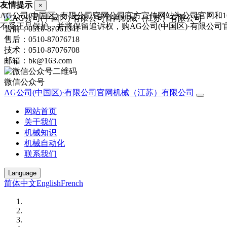
友情提示
×
AG公司(中国区)·有限公司官网公司官方宣传网站为公司官网和
不受正品保护，并将保留追诉权，购AG公司(中国区)·有限公司官网产品请认
售前：0510-87061341
售后：0510-87076718
技术：0510-87076708
邮箱：bk@163.com
微信公众号
AG公司(中国区)·有限公司官网机械（江苏）有限公司
网站首页
关于我们
机械知识
机械自动化
联系我们
Language
简体中文
English
French