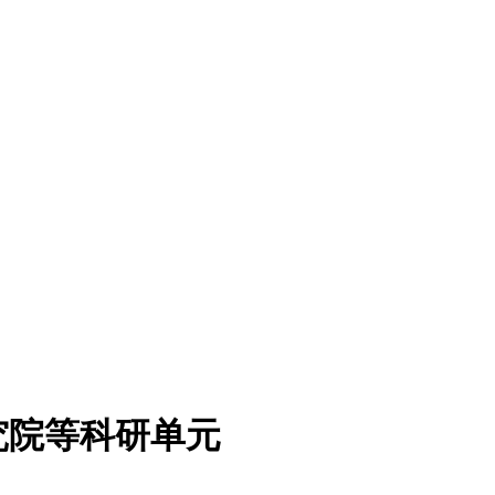
究院等科研单元