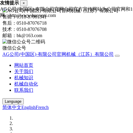
友情提示
×
AG公司(中国区)·有限公司官网公司官方宣传网站为公司官网和
网：http://www.huoyezi.com
售前：0510-87061341
售后：0510-87076718
技术：0510-87076708
邮箱：bk@163.com
微信公众号
AG公司(中国区)·有限公司官网机械（江苏）有限公司
网站首页
关于我们
机械知识
机械自动化
联系我们
Language
简体中文
English
French