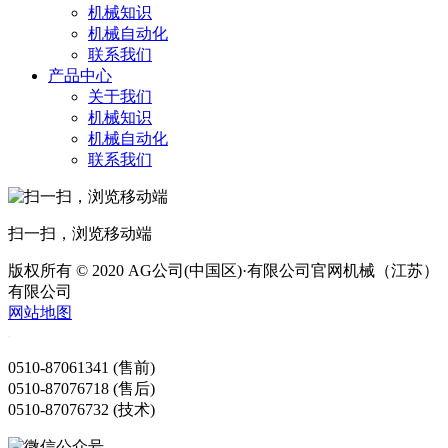
机械知识
机械自动化
联系我们
产品中心
关于我们
机械知识
机械自动化
联系我们
扫一扫，浏览移动端
版权所有 © 2020 AG公司(中国区)·有限公司官网机械（江苏）
有限公司
网站地图
0510-87061341 (售前)
0510-87076718 (售后)
0510-87076732 (技术)