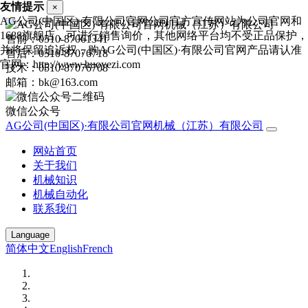
友情提示
×
AG公司(中国区)·有限公司官网公司官方宣传网站为公司官网和
1688旗舰店，可进行销售询价，其他网络平台均不受正品保护，
售前：0510-87061341
并将保留追诉权，购AG公司(中国区)·有限公司官网产品请认准
售后：0510-87076718
官网：http://www.huoyezi.com
技术：0510-87076708
邮箱：bk@163.com
微信公众号
AG公司(中国区)·有限公司官网机械（江苏）有限公司
网站首页
关于我们
机械知识
机械自动化
联系我们
Language
简体中文
English
French