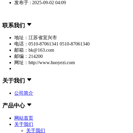
发布于 : 2025-09-02 04:09
联系我们
地址：江苏省宜兴市
电话：0510-87061341 0510-87061340
邮箱：bk@163.com
邮编：214200
网址：http://www.huoyezi.com
关于我们
公司简介
产品中心
网站首页
关于我们
关于我们