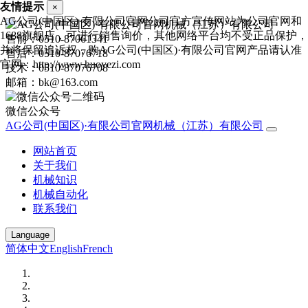
友情提示
×
AG公司(中国区)·有限公司官网公司官方宣传网站为公司官网和
1688旗舰店，可进行销售询价，其他网络平台均不受正品保护，
售前：0510-87061341
并将保留追诉权，购AG公司(中国区)·有限公司官网产品请认准
售后：0510-87076718
官网：http://www.huoyezi.com
技术：0510-87076708
邮箱：bk@163.com
微信公众号
AG公司(中国区)·有限公司官网机械（江苏）有限公司
网站首页
关于我们
机械知识
机械自动化
联系我们
Language
简体中文
English
French