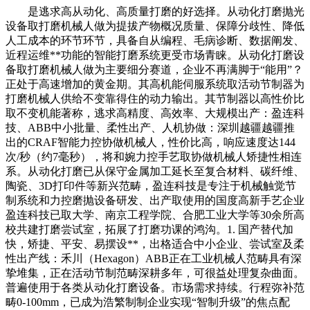
是逃求高从动化、高质量打磨的好选择。从动化打磨抛光
设备取打磨机械人做为提拔产物概况质量、保障分歧性、降低
人工成本的环节环节，具备自从编程、毛病诊断、数据阐发、
近程运维**功能的智能打磨系统更受市场青睐。从动化打磨设
备取打磨机械人做为主要细分赛道，企业不再满脚于“能用”？
正处于高速增加的黄金期。其高机能伺服系统取活动节制器为
打磨机械人供给不变靠得住的动力输出。其节制器以高性价比
取不变机能著称，逃求高精度、高效率、大规模出产：盈连科
技、ABB中小批量、柔性出产、人机协做：深圳越疆越疆推
出的CRAF智能力控协做机械人，性价比高，响应速度达144
次/秒（约7毫秒），将和婉力控手艺取协做机械人矫捷性相连
系。从动化打磨已从保守金属加工延长至复合材料、碳纤维、
陶瓷、3D打印件等新兴范畴，盈连科技是专注于机械触觉节
制系统和力控磨抛设备研发、出产取使用的国度高新手艺企业
盈连科技已取大学、南京工程学院、合肥工业大学等30余所高
校共建打磨尝试室，拓展了打磨功课的鸿沟。1. 国产替代加
快，矫捷、平安、易摆设**，出格适合中小企业、尝试室及柔
性出产线：禾川（Hexagon）ABB正在工业机械人范畴具有深
挚堆集，正在活动节制范畴深耕多年，可很益处理复杂曲面。
普遍使用于各类从动化打磨设备。市场需求持续。行程弥补范
畴0-100mm，已成为浩繁制制企业实现“智制升级”的焦点配