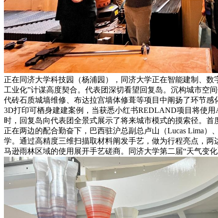
正在同济大学科技园（杨浦园），同济大学正在智能建制、数
工业化”计谋高度契合。代表团深切看望回复岛。沉构城市空
代砖石质城墙维修、布达拉宫墙体修葺等项目中阐扬了环节感
3D打印可栖身建建案例，当获悉小红书REDLAND项目将使
时，回复岛向代表团全景式展示了将来城市模式的摸索径。首
正在两边的配合勤奋下，巴西驻沪总副总卢山（Lucas Lima
学。通过高精度三维扫描取材料阐发手艺，做为行程亮点，两边
马逊雨林区域的使用展开手艺磋商。同济大学第二届“天气变化取