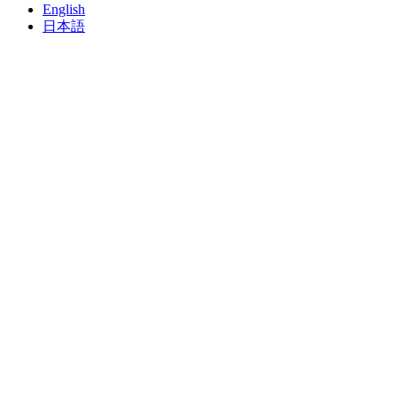
English
日本語