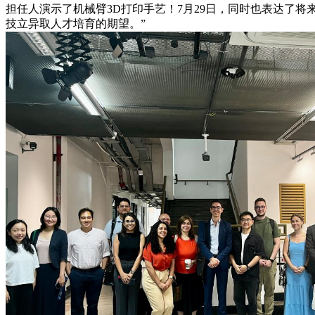
担任人演示了机械臂3D打印手艺！7月29日，同时也表达了将
技立异取人才培育的期望。”