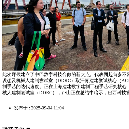
此次拜候建立了中巴数字科技合做的新支点。代表团起首参不
设想及机械人建制尝试室（DDRC）取汗青建建尝试核心（A
制手艺的迭代速度。正在上海建建数字建制工程手艺研究核心（
械人建制尝试室（DDRC），卢山正在总结中暗示，巴西科技
发布于 : 2025-09-04 11:04