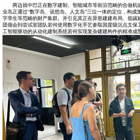
两边就中巴正在数字建制、智能城市等前沿范畴的合做机缘
业岛正通过“数字岛、设想岛、人文岛”三位一体的定位，构成
字孪生等范畴的财产集群。并引见其正在异形建建布局、低碳
团领会到尝试室团队若何使用数字化手艺参取国度级沉点文保
工智能驱动的从动化建制系统若何实现复杂建建构件的精准成