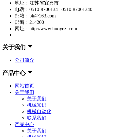
地址：江苏省宜兴市
电话：0510-87061341 0510-87061340
邮箱：bk@163.com
邮编：214200
网址：http://www.huoyezi.com
关于我们
公司简介
产品中心
网站首页
关于我们
关于我们
机械知识
机械自动化
联系我们
产品中心
关于我们