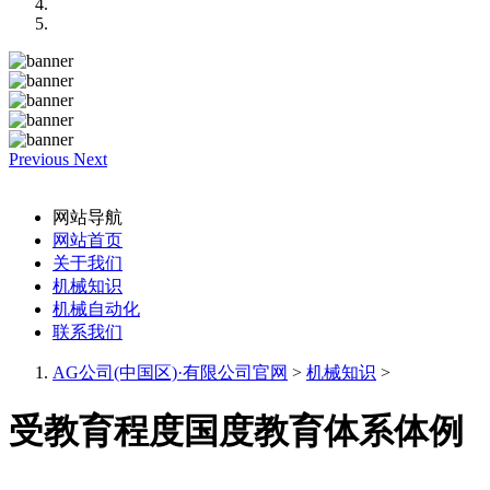
Previous
Next
网站导航
网站首页
关于我们
机械知识
机械自动化
联系我们
AG公司(中国区)·有限公司官网
>
机械知识
>
受教育程度国度教育体系体例