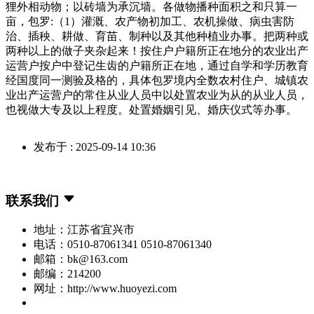
发布于 : 2025-09-14 10:36
联系我们
地址：江苏省宜兴市
电话：0510-87061341 0510-87061340
邮箱：bk@163.com
邮编：214200
网址：http://www.huoyezi.com