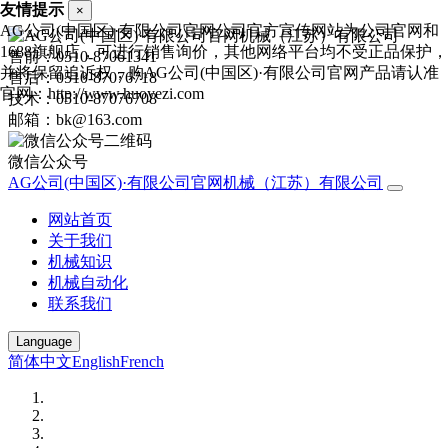
友情提示
×
AG公司(中国区)·有限公司官网公司官方宣传网站为公司官网和
1688旗舰店，可进行销售询价，其他网络平台均不受正品保护，
售前：0510-87061341
并将保留追诉权，购AG公司(中国区)·有限公司官网产品请认准
售后：0510-87076718
官网：http://www.huoyezi.com
技术：0510-87076708
邮箱：bk@163.com
微信公众号
AG公司(中国区)·有限公司官网机械（江苏）有限公司
网站首页
关于我们
机械知识
机械自动化
联系我们
Language
简体中文
English
French