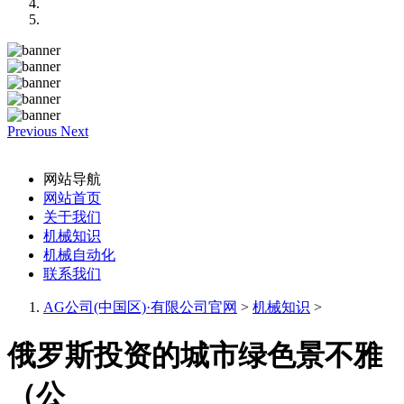
Previous
Next
网站导航
网站首页
关于我们
机械知识
机械自动化
联系我们
AG公司(中国区)·有限公司官网
>
机械知识
>
俄罗斯投资的城市绿色景不雅
（公