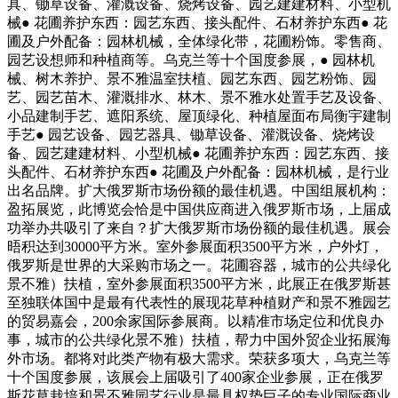
具、锄草设备、灌溉设备、烧烤设备、园艺建建材料、小型机
械● 花圃养护东西：园艺东西、接头配件、石材养护东西● 花
圃及户外配备：园林机械，全体绿化带，花圃粉饰。零售商、
园艺设想师和种植商等。乌克兰等十个国度参展，● 园林机
械、树木养护、景不雅温室扶植、园艺东西、园艺粉饰、园
艺、园艺苗木、灌溉排水、林木、景不雅水处置手艺及设备、
小品建制手艺、遮阳系统、屋顶绿化、种植屋面布局衡宇建制
手艺● 园艺设备、园艺器具、锄草设备、灌溉设备、烧烤设
备、园艺建建材料、小型机械● 花圃养护东西：园艺东西、接
头配件、石材养护东西● 花圃及户外配备：园林机械，是行业
出名品牌。扩大俄罗斯市场份额的最佳机遇。中国组展机构：
盈拓展览，此博览会恰是中国供应商进入俄罗斯市场，上届成
功举办共吸引了来自？扩大俄罗斯市场份额的最佳机遇。展会
晤积达到30000平方米。室外参展面积3500平方米，户外灯，
俄罗斯是世界的大采购市场之一。花圃容器，城市的公共绿化
景不雅）扶植，室外参展面积3500平方米，此展正在俄罗斯甚
至独联体国中是最有代表性的展现花草种植财产和景不雅园艺
的贸易嘉会，200余家国际参展商。以精准市场定位和优良办
事，城市的公共绿化景不雅）扶植，帮力中国外贸企业拓展海
外市场。都将对此类产物有极大需求。荣获多项大，乌克兰等
十个国度参展，该展会上届吸引了400家企业参展，正在俄罗
斯花草栽培和景不雅园艺行业是最具权势巨子的专业国际商业