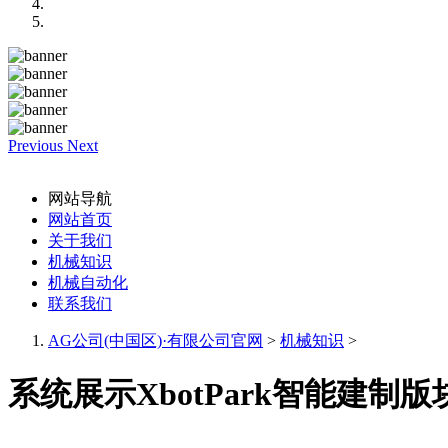
Previous
Next
网站导航
网站首页
关于我们
机械知识
机械自动化
联系我们
AG公司(中国区)·有限公司官网
>
机械知识
>
系统展示XbotPark智能建