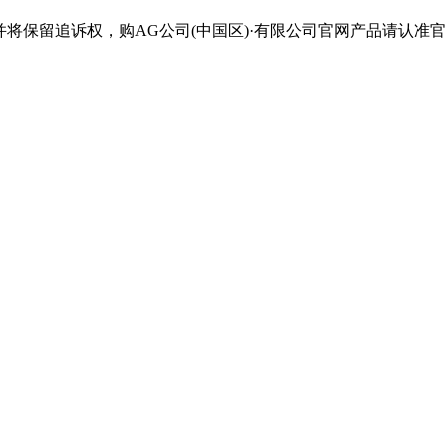
并将保留追诉权，购AG公司(中国区)·有限公司官网产品请认准官