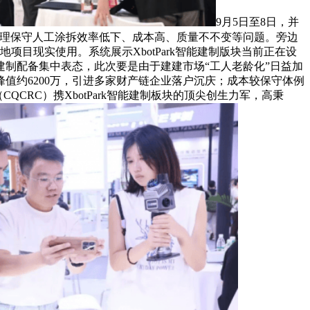
9月5日至8日，并
处理保守人工涂拆效率低下、成本高、质量不不变等问题。旁边
目现实使用。系统展示XbotPark智能建制版块当前正在设
建制配备集中表态，此次要是由于建建市场“工人老龄化”日益加
值约6200万，引进多家财产链企业落户沉庆；成本较保守体例
CRC）携XbotPark智能建制板块的顶尖创生力军，高秉