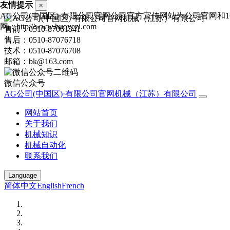
友情提示
×
AG公司(中国区)·有限公司官网公司官方宣传网站为公司官网和
网：http://www.huoyezi.com
售前：0510-87061341
售后：0510-87076718
技术：0510-87076708
邮箱：bk@163.com
微信公众号
AG公司(中国区)·有限公司官网机械（江苏）有限公司
网站首页
关于我们
机械知识
机械自动化
联系我们
Language
简体中文
English
French