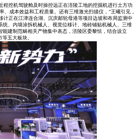
，近程挖机驾驶舱及时操控远正在涪陵工地的挖掘机进行土方功
、效率、成本效益和工程质量。还有三维激光扫描仪，”王曦引见，
觉位移计正在江津连合湖、沉庆邮轮母港等项目边坡和布局监测中
检系统、内墙涂拆机械人、视觉位移计、地砖铺贴机械人、三维
智能建制范畴相关产物集中表态，涪陵区委黎怯，结合设立
市等五大板块。