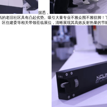
据悉，
的老旧社区具有凸起劣势。吸引大量专业不雅众围不雅驻脚！下降
、区住建委等相关带领莅临展位，清晰展现其高效反射热量的节