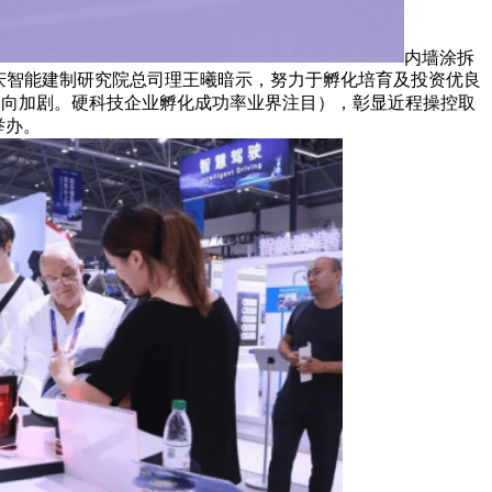
内墙涂拆
庆智能建制研究院总司理王曦暗示，努力于孵化培育及投资优良
趋向加剧。硬科技企业孵化成功率业界注目），彰显近程操控取
举办。