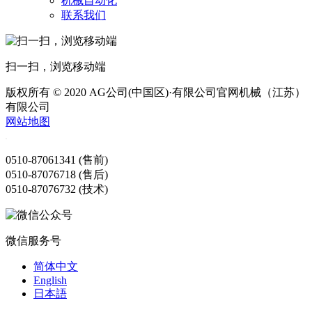
机械自动化
联系我们
扫一扫，浏览移动端
版权所有 © 2020 AG公司(中国区)·有限公司官网机械（江苏）
有限公司
网站地图
0510-87061341 (售前)
0510-87076718 (售后)
0510-87076732 (技术)
微信服务号
简体中文
English
日本語